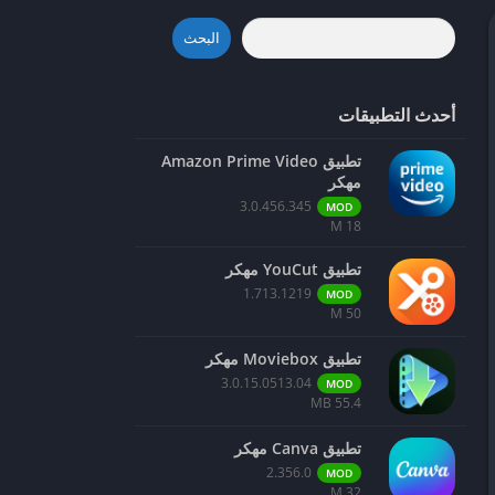
البحث
أحدث التطبيقات
تطبيق Amazon Prime Video
مهكر
3.0.456.345
MOD
18 M
تطبيق YouCut مهكر
1.713.1219
MOD
50 M
تطبيق Moviebox مهكر
3.0.15.0513.04
MOD
55.4 MB
تطبيق Canva مهكر
2.356.0
MOD
32 M