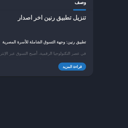
وصف
تنزيل تطبيق رنين اخر اصدار
تطبيق رنين: وجهة التسوق الشاملة للأسرة المصرية
في عصر التكنولوجيا الرقمية، أصبح التسوق عبر الإنتر
يبرز
تطبيق رنين
كواحد من أبرز تطبيقات التسوق في 
قراءة المزيد
احتياجات الأسرة المصرية، من الأجهزة الكهربائية
تقليدية قبل أن تدخل عالم التجارة الإلكترونية من خل
في هذه المقالة، سنستعرض تاريخ تطبيق رنين، ميزاته، 
يقارن بتطبيقات التسوق الأخرى في مصر.
تاريخ تطبيق رنين ونشأته
بدأت رنين كسلسلة متاجر بيع بالتجزئة في مصر، متخص
سنوات، بنت رنين قاعدة عملاء قوية من خلال متاجره
عالية الجودة بأسعار تنافسية. مع تزايد شعبية التجار