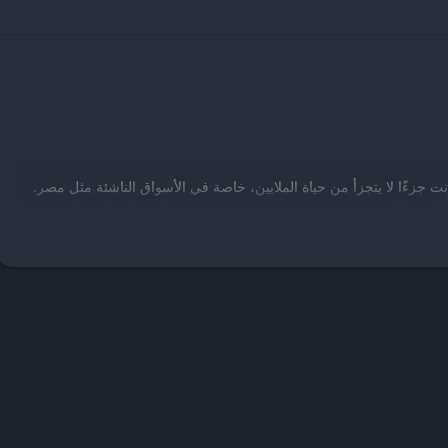
نت جزءًا لا يتجزأ من حياة الملايين، خاصة في الأسواق الناشئة مثل مصر.
السوق المصري، حيث يقدم مجموعة واسعة من المنتجات التي تلبي
 إلى المفروشات ومستلزمات العرائس. تأسست شركة رنين كسلسلة متاجر
ال موقعها الإلكتروني وتطبيقها الذي أُطلق ليوفر تجربة تسوق مريحة وسهلة.
مزاياه وعيوبه، استخداماته العملية، تأثيره الثقافي والاقتصادي، وكيف
صة في الأجهزة الكهربائية، الأدوات المنزلية، والمفروشات. على مدار
ا المنتشرة في مختلف المحافظات المصرية، مع التركيز على تقديم منتجات
ة الإلكترونية في مصر، أطلقت الشركة موقعها الإلكتروني
raneen.com
في