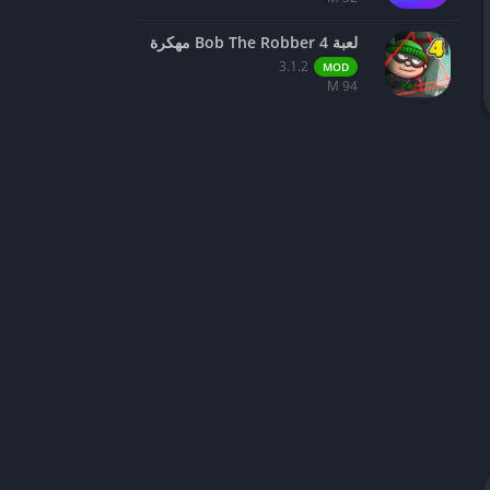
لعبة Bob The Robber 4 مهكرة
3.1.2
MOD
94 M