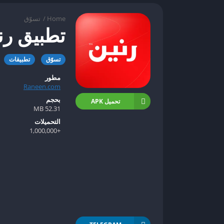
Home
/
تسوّق
تطبيق رن
تسوّق
تطبيقات
مطور
Raneen.com
بحجم
تحميل APK
52.31 MB
التحميلات
+1,000,000