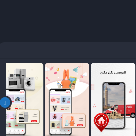
دية إلى العالم الرقمي، مع الحفاظ على القيم الأساسية للعلامة التجارية:
يق بشكل رئيسي الأسر المصرية، خاصة العرائس الجدد والأفراد الذين يسعون
 منازلهم بمنتجات موثوقة. بحلول عام 2025، أصبح تطبيق رنين واحدًا من الخيارات الرئيسية للتسوق عبر الإنترنت في
 مستمرة.
من الميزات التي تجعل التسوق تجربة سلسة وممتعة. فيما يلي نظرة على
مل:
الات، التكييفات، والبوتاجازات.
مكاوي، والدفايات.
، وأجهزة الكمبيوتر.
ستائر.