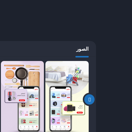
عام 2020، تلاه إطلاق تطبيق رنين للهواتف الذكية ليصل إلى شريحة أوسع من العملاء.
كان الهدف من تطبيق رنين هو نقل تجربة التسوق التقلي
الجودة، التنوع، والقيمة مقابل المال. يستهدف التطب
لتجهيز
مصر، مدعومًا بحملات تسويقية قوية وعروض ترويجية
الصور
مكونات وميزات تطبيق رنين
يتميز تطبيق رنين بواجهة سهلة الاستخدام ومجموعة 
أبرز مكوناته وميزاته:
فئات المنتجات المتنوعة
:
يقدم التطبيق مجموعة واسعة من المنتجات، تش
الأجهزة الكهربائية الكبيرة
: مثل الثلاجات، الغس
الأجهزة الصغيرة
: مثل المكانس الكهربائية، ال
الإلكترونيات
: مثل التلفزيونات، الهواتف الذكية
المفروشات
: بما في ذلك المراتب، الأثاث، وال