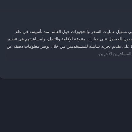
تي تساهم في تسهيل عمليات السفر والحجوزات حول العالم. منذ تأسيسه في عام
ن يسعون للحصول على خيارات متنوعة للإقامة والتنقل، ولمساعدتهم في تنظيم
رحلاتهم بطريقة مريحة وفعالة. يعمل تطبيق Booking على تقديم تجربة شاملة للمستخدمين من خلال توفير معلومات دقيقة عن
 المسافرين الآخرين.
ية لتطبيق Booking هو تسهيل عملية البحث عن أماكن الإقامة المتنوعة، سواء كانت فنادق، شقق، أو بيوت
واق والميزانيات. يتميز التطبيق بواجهة مستخدم سهلة الاستخدام، مما
اعيد التي تناسبهم، وكذلك المقارنة بين الأسعار والخدمات المقدمة من
د تطبيق Booking تطوراً مستمراً، حيث أصبح يتضمن ميزات جديدة مثل خيارات الدفع الآمنة وإمكانية
 المطورون دوماً على تحديث وتحسين التطبيق ليواكب احتياجات المسافرين.
ن مستخدمين سابقين، مما يسهل عملية اتخاذ القرار. بإختصار، يعتبر تطبيق
م، خيارات واسعة، وتجارب مسافرين حقيقية، بحيث يلبي احتياجات المجتمع