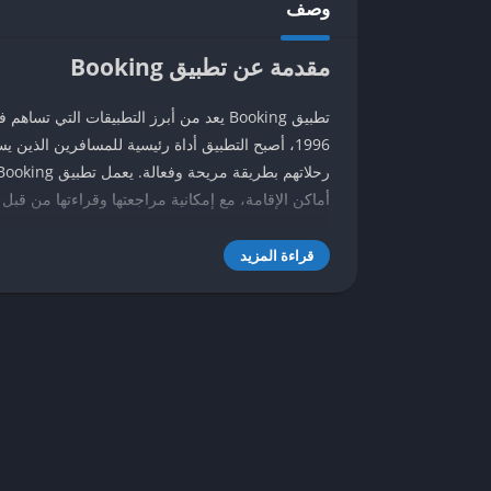
وصف
مقدمة عن تطبيق Booking
تطبيق Booking يعد من أبرز التطبيقات ال
1996، أصبح التطبيق أداة رئيسية للمسافرين الذي
أماكن الإقامة، مع إمكانية مراجعتها وقراءتها من قبل
أحد الأهداف الأساس
قراءة المزيد
ريفية، مما يمنح المستخدمين خيارات تناسب جميع الأذ
يمكن الأفراد من حجز إقامتهم بضغطة زر، واختيار المو
مختلف المؤسسات.
على مر السنوات، شه
الإلغاء المجاني. مع توسيع قاعدة المستخدمين، يعكف
بالإضافة إلى ذلك، يقدم التطبيق مراجعات وتقييمات م
Booking منصة شاملة تجمع بين سهولة الاستخدا
المسافر المتنوع.