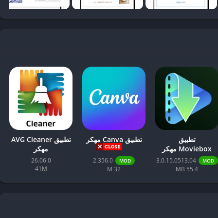
خدمين. هذه العناصر مجتمعة تعكس التزام التطبيق بتقديم تجربة استثنائية
 لمستخدميها الوصول إلى مجموعة واسعة من خيارات الإقامة والحجوزات. لتبدأ
ل من متجر التطبيقات المناسب. عملية التحميل بسيطة؛ ما عليك سوى
ل، حيث سيكون عليك إنشاء حساب جديد. يُفضل استخدام عنوان بريد
تقبلية. في حال كنت تمتلك حساباً سابقاً، يمكنك تسجيل الدخول مباشرة
ة، حيث يمكنك من إدارة حجوزاتك بسهولة وتتبع العروض والخصومات
تطبيق
تطبيق Canva مهكر
تطبيق AVG Cleaner
Moviebox مهكر
مهكر
كن الإقامة الأخرى. يتيح لك التطبيق إدخال وجهتك، تاريخ الوصول
26.06.0
2.356.0
3.0.15.0513.04
MOD
MOD
العثور على الخيارات المثالية. يعرض التطبيق نتائج مفصلة تتضمن الصور،
41M
32 M
55.4 MB
المختلفة بسرعة. يمكنك استخدام خيارات تصفية متعددة، مثل تصنيف النجوم،
لديك والضغط على زر “احجز الآن”. ستظهر لك تفاصيل الحجوزات، بما في