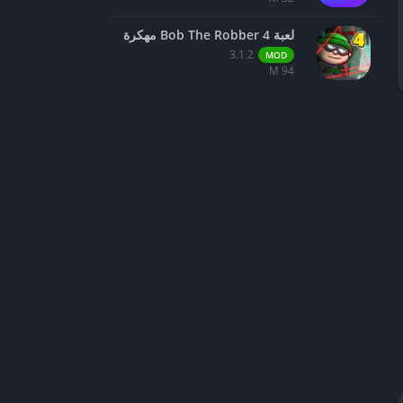
لعبة Bob The Robber 4 مهكرة
3.1.2
MOD
94 M