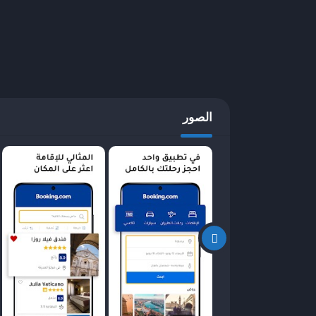
مميزات تطبيق Booking
تطبيق Booking يقدم مجموعة من المميزا
والإقامة. واحدة من أبرز هذه المميزات هي واجهة ا
الخيارات المختلفة المتاحة. يسعى التطبيق دائمًا إلى
مريحة وسلسة.
الصور
علاوة على ذلك، يمتاز
الخاصة. يوفر التطبيق خيارات فلترة شاملة تشمل السع
العثور على ما يناسبهم. هذه الميزة تعتبر ضرورية خاصة
المستخدمين إلى اتخاذ قرارات مبنية على معلومات دق
متعددة مثل تصنيف النجوم، موقع الفندق، وميزاته الف
يمكن للمستخدمين أيضًا الاطلاع على تقييمات وآراء ا
قراراتهم.
باختصار، تجمع مميز