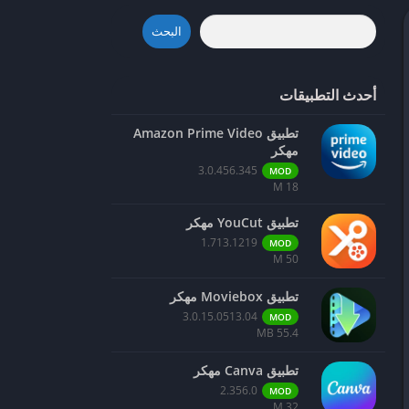
البحث
أحدث التطبيقات
تطبيق Amazon Prime Video
مهكر
3.0.456.345
MOD
18 M
تطبيق YouCut مهكر
1.713.1219
MOD
50 M
تطبيق Moviebox مهكر
3.0.15.0513.04
MOD
55.4 MB
تطبيق Canva مهكر
2.356.0
MOD
32 M