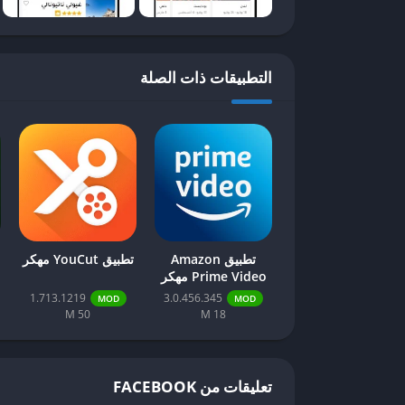
حجز الفنادق والسفر ويجعلها أكثر فاعلية وراحة للمست
تلبي احتياجات جميع مستخدميه.
كيفية استخدام تطبيق Booking
التطبيقات ذات الصلة
تطبيق Booking هو أداة قوية وميسرة تتيح
رحلتك، يجب أولاً تحميل التطبيق على جهازك المحمو
البحث عن “Booking” وتثبيت التطبيق.
بعد التحميل، قم بفتح التطبيق. ستُطلب منك التسجي
إلكتروني صحيح وكلمة مرور قوية لتجنب أي مشاكل مس
باستخدام بياناتك السابقة. يعتبر التسجيل خطوة مهم
المتاحة.
تطبيق Amazon
تطبيق YouCut مهكر
Prime Video مهكر
بمجرد تسجيل الدخول، يمكنك البحث عن الفنادق أو أما
1.713.1219
3.0.456.345
MOD
MOD
والمغادرة، وعدد الضيوف، مما يسهل على المستخدمين 
50 M
18 M
التقييمات، والأسعار، مما يتيح لك مقارنة الخيارات 
والمرافق المتاحة، والأسعار، مما يزيد من دقة النتائج.
تعليقات من FACEBOOK
للقيام بالحجز، ما عليك سوى اختيار الخيار المفضل 