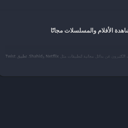
الكثيرون عن بدائل مجانية لتطبيقات مثل
Netflix
و
Shahid
.
تطبيق Twist
بية والأجنبية
مجانًا، مع دعم للبث المباشر والقنوات التلفزيونية.
تطبيق، من مميزاته إلى كيفية تحميله واستخدامه باحترافية.
مي).
 مباشر.