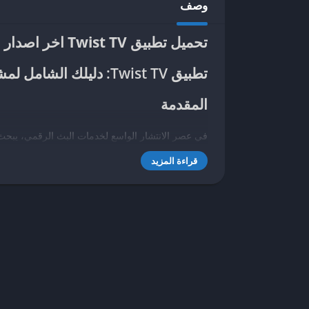
وصف
تحميل تطبيق Twist TV اخر اصدار
تطبيق Twist TV: دليلك الشامل لمشاهدة الأفلام والمسلسلات مجانًا
المقدمة
في عصر الانتشار الواسع لخدمات البث الرقمي، يبحث 
TV
يقدم حلاً متكاملاً لمشاهدة
الأفلام والمسلسلات العر
قراءة المزيد
في هذا الدليل، سنستعرض
كل ما تحتاج معرفته
عن ال
ما هو تطبيق Twist TV؟
نظرة عامة
نوع التطبيق
: بث أفلام ومسلسلات مجاني (غير رس
المحتوى
: أفلام عربية/أجنبية، مسلسلات، قنوات بث