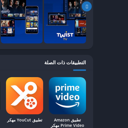
نزّله من موقع موثوق مثل
APKPure
(ابحث عن “Twist TV
تثبيت التطبيق
وفتحه.
ملاحظات مهمة
⚠️ التطبيق
غير متوفر على متجر جوجل بلاي
(قد يُ
يُفضل استخدام
VPN
لحماية خصوصيتك.
التطبيقات ذات الصلة
مميزات وعيوب Twist TV
الإيجابيات
✔️ آلاف الأفلام والمسلسلات
بدون اشتراك
.
✔️ دعم
البث المباشر
(مباريات، قنوات أفلام، إلخ).
✔️ تحديثات مستمرة للمحتوى.
تطبيق Amazon
تطبيق YouCut مهكر
السلبيات
Prime Video مهكر