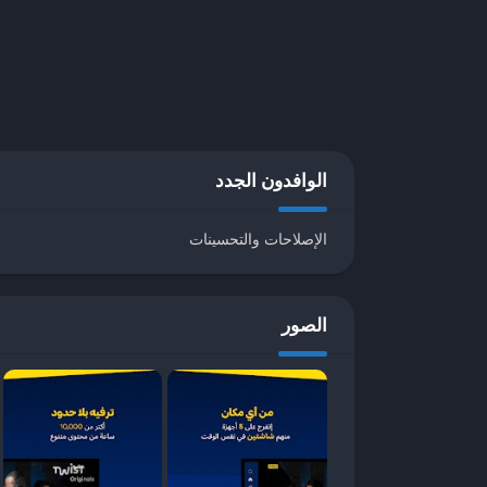
المنصة
: يعمل على
أندرويد فقط
(غير متوفر رسميًا على iOS أو متاجر 
المطور
: غير معروف (تطبيق من تطوير طرف ثالث)
لماذا Twist TV مشهور؟
✅
مجاني بالكامل
(بدون اشتراكات).
الوافدون الجدد
✅
واجهة سهلة
مع تصنيفات واضحة.
✅
يدعم البث المباشر
للقنوات الرياضية والترفيهية.
✅
يُحدَّث دوريًا
بمحتوى جديد.
الإصلاحات والتحسينات
كيفية تحميل وتثبيت Twist TV
الصور
للأندرويد
تفعيل تثبيت التطبيقات من مصادر غير معروفة
:
اذهب إلى
الإعدادات ← الأمان ← تفعيل “مصادر
تحميل ملف APK
: