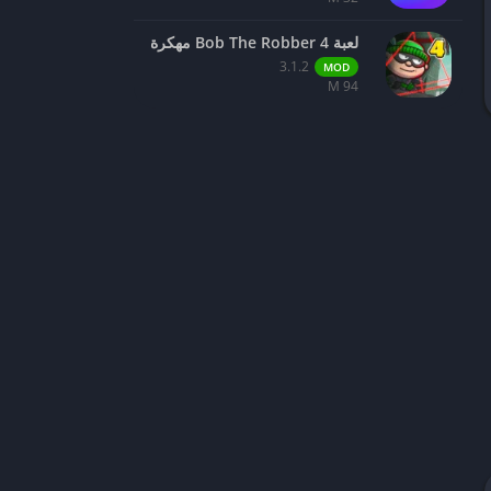
لعبة Bob The Robber 4 مهكرة
3.1.2
MOD
94 M