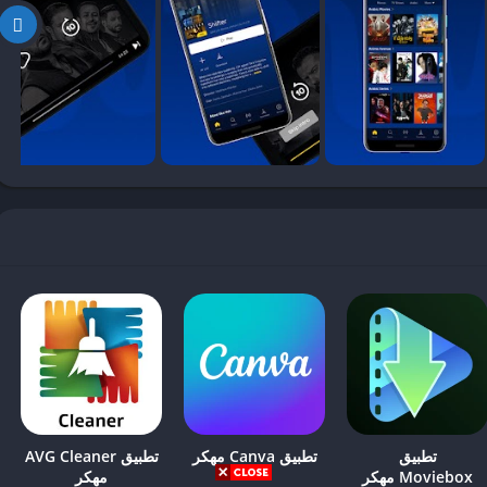
”).
عتبر مخالفًا لشروط الاستخدام).
تطبيق
تطبيق Canva مهكر
تطبيق AVG Cleaner
Moviebox مهكر
مهكر