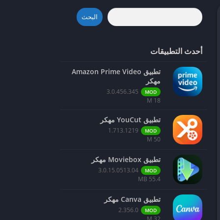
البحث
أحدث التطبيقات
تطبيق Amazon Prime Video
مهكر
3.0.456.345
MOD
18 M
تطبيق YouCut مهكر
1.713.1219
MOD
50 M
تطبيق Moviebox مهكر
3.0.15.0513.04
MOD
55.4 MB
تطبيق Canva مهكر
2.356.0
MOD
32 M