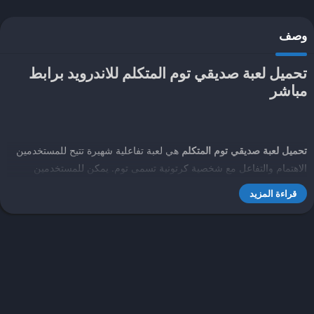
وصف
تحميل لعبة صديقي توم المتكلم للاندرويد برابط
مباشر
تحميل لعبة صديقي توم المتكلم
هي لعبة تفاعلية شهيرة تتيح للمستخدمين
الاهتمام والتفاعل مع شخصية كرتونية تسمى توم. يمكن للمستخدمين
التحدث إلى توم والتفاعل معه بطرق مختلفة، مثل تكرار الكلمات التي
قراءة المزيد
يقولها المستخدم، أو القيام بحركات مضحكة، أو إطعامه واللعب معه.
تستخدم اللعبة تقنيات الذكاء الاصطناعي والتعرف على الكلام لتحسين
تجربة التفاعل مع توم.
يعتبر هذا التطبيق مناسبًا للأطفال والعائلات، حيث يمكنهم التسلية والتفاعل
بشكل آمن مع توم. ومع ذلك، يجب مراقبة استخدام التطبيق للأطفال
لضمان سلامتهم الرقمية والحفاظ على خصوصيتهم.