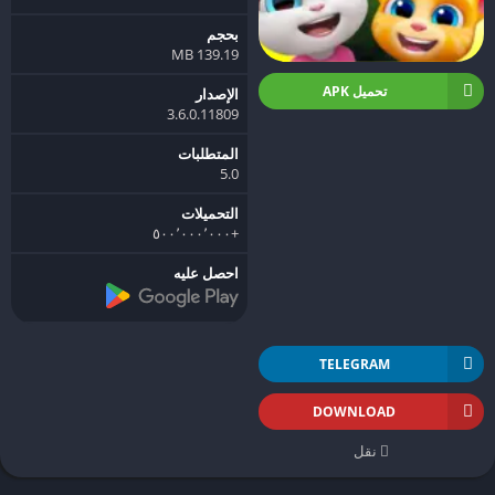
بحجم
139.19 MB
تحميل APK
الإصدار
3.6.0.11809
المتطلبات
5.0
التحميلات
+٥٠٠٬٠٠٠٬٠٠٠
احصل عليه
TELEGRAM
DOWNLOAD
نقل