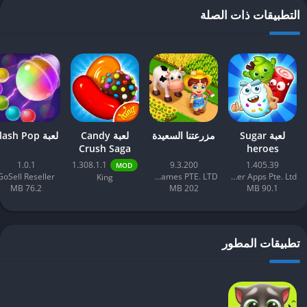
التطبيقات ذات الصلة
لعبة Sugar
مزرعتنا السعيدة
لعبة Candy
لعبة Flash Pop
Crush Saga
heroes
مهكرة APK
1.0.1
1.308.1.1
9.3.200
1.405.39
MOD
GoSell Reseller
Century Games PTE. LTD.
Clever Apps Pte. Ltd.
King
76.2 MB
202 MB
90.1 MB
تطبيقات المطور