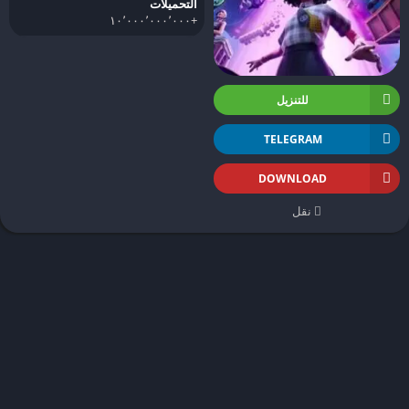
التحميلات
+١٠٬٠٠٠٬٠٠٠٬٠٠٠
للتنزيل
TELEGRAM
DOWNLOAD
نقل