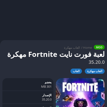
Home
/
العاب مهكرة
MOD
لعبة فورت نايت Fortnite مهكرة
35.20.0
العاب مهكرة
العاب
بحجم
301 MB
الإصدار
35.20.0