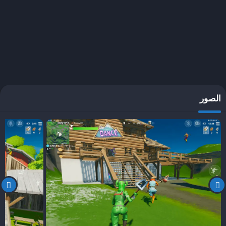
وتحدياتهم، وهذا يشجع التواصل والتفاعل بين مجتمع اللاعبين.
منذ البداية، تُعد فورت نايت مثالاً يحتذى به في كيفية تطور ألعاب الفيديو عبر
الزمن، حيث تعكس تحولات السوق واستجابة اللاعبين، مما يجعلها واحدة
من أكثر الألعاب تميزًا وجاذبية في الساحة الرقمية.
أنماط اللعب في فورت نايت
لعبة فورت نايت تضم ثلاثة أنماط رئيسية، لكل منها ميزاته وخصائصه
الصور
الفريدة التي توفر تجارب متنوعة للاعبين. تكمن قوة اللعبة في قدرتها على
تلبية احتياجات مجموعة واسعة من اللاعبين من خلال هذه الأنماط المختلفة.
النمط الأول هو “Battle Royale” الذي يعد الأكثر شعبية بين اللاعبين. في
هذا النمط، يتنافس 100 لاعب ضد بعضهم البعض في ساحة قتال مفتوحة.
الهدف هو أن تكون اللاعب الأخير المتبقي. تحتوي “Battle Royale” على آلية
بناء تسمح للاعبين بإنشاء هياكل للدفاع عن أنفسهم أو للوصول إلى مواقع
مرتفعة، مما يضيف عنصر الاستراتيجية. بالإضافة إلى ذلك، يقدم هذا النمط
تحديثات منتظمة ومحتوى جديد للحفاظ على تجربة اللعب مثيرة.
النمط الثاني هو “Save the World”، وهو تجربة تعاونية تركز على اللعب