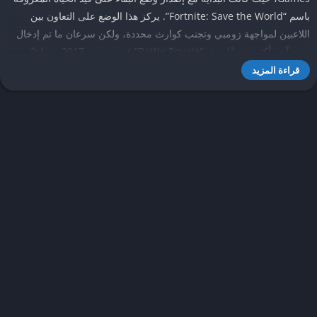
باسم “Fortnite: Save the World”. يركز هذا الوضع على التعاون بين
اللاعبين لمواجهة زومبي وتجنب كوارث محددة، ولكن سرعان ما تم إدخال
وضع آخر أكثر شيوعًا، وهو “Battle Royale” في سبتمبر 2017، مما غيّر
مجرى اللعبة وأدى لزيادة شعبية فورت نايت بشكل هائل.
قراءة المزيد
واجهت فورت نايت منافسة شديدة من ألعاب أخرى من نوع “Battle
Royale”، مثل “PUBG” و”Call of Duty: Warzone”، مما عزز جهود Epic
Games في تحديث اللعبة بانتظام وابتكار ميزات جديدة. استجابات Furtite
السريعة جعلت منها لعبة غير تقليدية في هذا المجال، حيث يتم تقديم
تحديات وأحداث جديدة بغرض الحفاظ على اهتمام اللاعبين. من خلال إضافة
عناصر جديدة مثل الأسلحة، الخرائط، والشخصيات، وبدا موسمًا متجددًا مع
كل تحديث، مما ساعد في خلق بيئة ديناميكية وأيضاً فريدة من نوعها.
بمرور الوقت، توصلت فورت نايت إلى شراكات مع مجموعة متنوعة من
العلامات التجارية الشهيرة، بما في ذلك الأفلام والموسيقى، مما ساهم
بشكل كبير في زيادة شعبيتها. هذه الشراكات أسفرت عن محتوى حصري،
مما يجعل التجربة أكثر إثراءً للاعبين. علاوة على ذلك، أطلقت فورت نايت
عالم الأفكار الإبداعية من خلال السماح للاعبين بإنشاء خرائطهم الخاصة