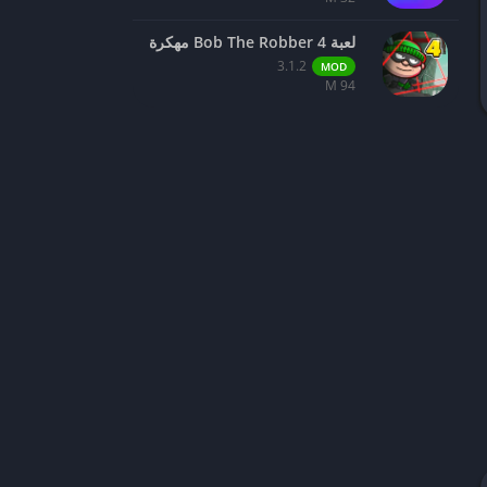
لعبة Bob The Robber 4 مهكرة
3.1.2
MOD
94 M