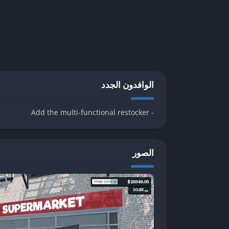
يمكن تجميع إيرادات المتجر وتحسين العمليات اليومية. 
احتياجات الترفيه والتعليم في وقت واحد.
آلية اللعب والتفاعل
تقدم
لعبة محاكي السوبر ماركت
تجربة فريدة تمكّن ال
اللعب باختيار الموقع المناسب للمتجر، حيث تتأثر الخ
الوافدون الجدد
للمستهلكين. بعد تحديد الموقع، يمكن للاعبين البدء 
التفاعل مع البيئة الافتراضية يتم عبر واجهة سهلة الاس
- Add the multi-functional restocker
المنتجات إلى تسعيرها. من المهم أن يكون لدى اللاعبي
جذب الزبائن وزيادة المبيعات. بالإضافة إلى ذلك، يحتا
والتوريد لضمان عدم نفاد السلع، مما يمكن أن يؤثر سلب
الصور
كلما تقدم اللاعب في اللعبة، يمكنه توسيع متاجرهم وإد
الميزات استخدام التقنيات الحديثة مثل التحليل البيا
من التحديات، مثل نفاد المخزون، ارتفاع تكاليف التشغ
العقبات.
باستخدام المهارات التحليلية والتخطيط الجيد، يمكن 