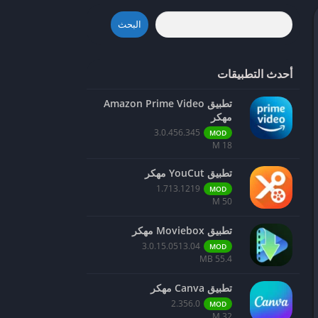
البحث
أحدث التطبيقات
تطبيق Amazon Prime Video
مهكر
3.0.456.345
MOD
18 M
تطبيق YouCut مهكر
1.713.1219
MOD
50 M
تطبيق Moviebox مهكر
3.0.15.0513.04
MOD
55.4 MB
تطبيق Canva مهكر
2.356.0
MOD
32 M