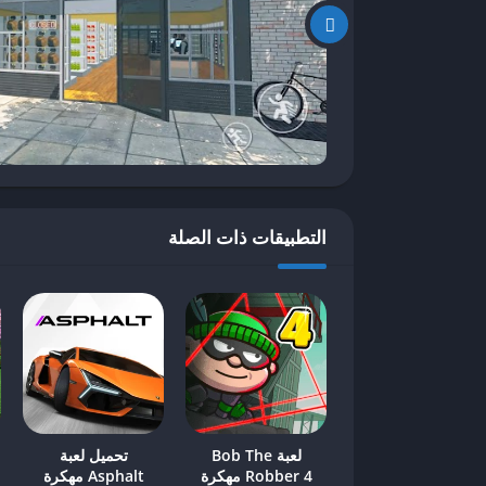
مما يزيد من متعتهم وتجربتهم العامة.
ميزات اللعبة وأثرها على اللاعبين
تعتبر لعبة محاكي السوبر ماركت تجربة فريدة في عا
مقارنة بألعاب أخرى في هذا النوع. من أهم هذه الميز
إن التفاصيل الدقيقة والخيارات الواسعة في تصميم ال
بيئة تسوق حقيقية. هذا المظهر الجذاب يجعل اللعبة أك
التطبيقات ذات الصلة
تسهم سهولة الاستخدام في إعطاء اللاعبين حرية التجو
لهم التركيز على المهام الأساسية مثل إدارة المتجر و
يمكن للاعبين الوصول إلى أهدافهم دون مواجهة عوائق 
على الاستمرار في اللعب وانغماسهم في التجربة.
من الناحية التعليمية، توفر لعبة محاكي السوبر ماركت 
بفعالية، حيث يجب عليهم التعامل مع تدفق العملاء وإ
فضلاً عن تعلّم كيفية التخطيط المالي. إن المهارات الم
مفيدة في الحياة الواقعية. من خلال دمج عناصر التعلم مع
لعبة Bob The
تحميل لعبة
Robber 4 مهكرة
Asphalt مهكرة