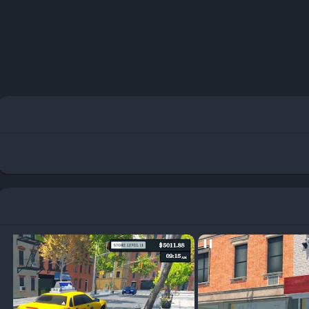
بشكل عام، تعد لعبة محاكي السوبر ماركت تمثيلًا رائعًا للتجارة حيث تلبي
لاعبين من الانغماس في عالم إدارة المتاجر وديناميكيات السوق. تبدأ آلية
يارات بعوامل مثل الكثافة السكانية، والمنافسة، والوصول إلى حالات الشراء
في تصميم المتجر وتخصيصه ليتناسب مع احتياجات السوق.
تخدام، حيث يقوم اللاعبون بإدارة كل جوانب المتجر بدءًا من اختيار أنواع
ن فهم جيد لأسعار السوق، حيث تلعب استراتيجيات التسعير دوراً مهماً في
ج اللاعبون إلى إدارة المخزون بكفاءة، حيث يتعين عليهم مراقبة الطلبات
اً على رضا العملاء.
خال منتجات جديدة تشدّ انتباه المستهلكين، مما يعزز الأرباح. تتيح بعض
ني لمعرفة أنماط الشراء وتخصيص العروض الترويجية. ومع ذلك، لا تخلو اللعبة
يل، وزيادة المنافسة، وعليهم تطوير استراتيجيات فعالة للتغلب على هذه
للاعبين الاستفادة من الفرص وتحقيق النجاح في لعبة محاكي السوبر ماركت،