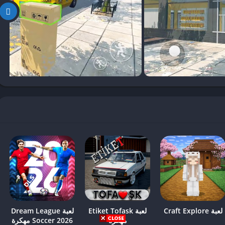
لم التسوق الرقمي، حيث تقدم مجموعة من الميزات التي تجعلها مميزة
ات الرسومات العالية الجودة التي تضفي واقعاً محسوساً على تجربة اللعب.
متاجر، إضافة إلى التنوع في المنتجات، تعزز من الإحساس بالانغماس في
ثر جاذبية للاعبين من مختلف الأعمار.
ل واستكشاف البيئة التفاعلية دون تعقيد. واجهة المستخدم المبسطة تتيح
التفاعل مع العملاء. يعزز هذا بشكل كبير من تجربة المستخدم العامة، حيث
تكنولوجية. هذه السلاسة تجعل اللعبة ممتعة ومريحة، مما يحفز اللاعبين
فرصاً نادرة لتطوير مهارات هامة. تتطلب اللعبة من اللاعبين إدارة الوقت
دارة المخزون. هذا يعزز من قدرتهم على التفكير النقدي وحل المشكلات،
كتسبة من هذه اللعبة، مثل إدارة الميزانية والقرارات التجارية، قد تكون
 الترفيه، تقدم اللعبة تجربة شاملة مُفيدة تترك أثرًا إيجابيًا على اللاعبين.
لعبة Craft Explore
لعبة Etiket Tofask
لعبة Dream League
مهكرة
Soccer 2026 مهكرة