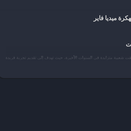
رة ميديا فاير
ت
ت شعبية متزايدة في السنوات الأخيرة، حيث تهدف إلى تقديم تجربة فريدة
ريقة مبتكرة للاعبين لاستكشاف عالم التجارة والبيع، مما يجعلها جذابة
كت على تعليم اللاعبين كيفية إدارة ميزانياتهم، فضلاً عن تطوير مهاراتهم
ة محاكي السوبر ماركت تميزت بتقديم تجربة غامرة للمستخدمين، حيث
فف إلى تحديد الأسعار، وحتى توظيف الموظفين. تتميز اللعبة بمجموعة
ذكاء الاصطناعي الديناميكي، مما يعزز من تجربة اللعب ويجعلها أكثر تشويقاً.
للاعبين، بدءًا من الأطفال الذين يرغبون في تعلم مهارات جديدة في بيئة
 هذه اللعبة التعليم من خلال تقديم معلومات حول كيفية عمل السوق وكيف