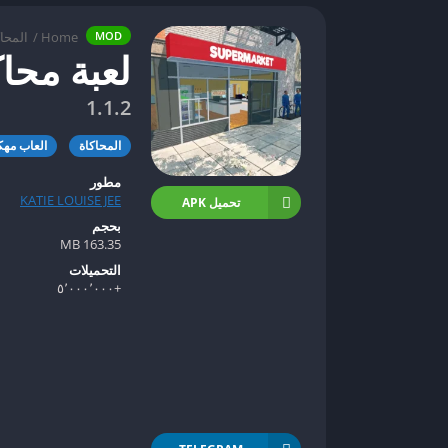
Home
/
المحا
MOD
لعبة محا
1.1.2
المحاكاة
العاب مهك
مطور
KATIE LOUISE JEE
تحميل APK
بحجم
163.35 MB
التحميلات
+٥٬٠٠٠٬٠٠٠