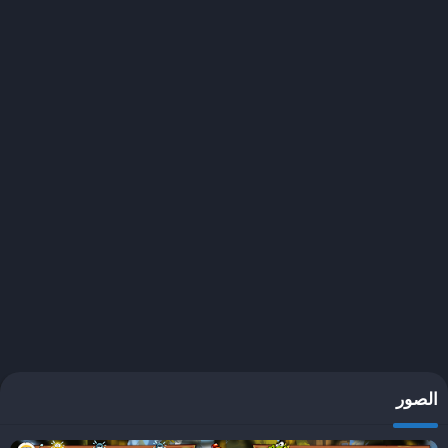
في نجاح اللعبة واستمراريتها. على مر السنين، تم العمل على تطوير
وتحسين اللعبة لإضافة محتوى جديد، مع تحديثات مستمرة لتعزيز تجربة
اللعب.
تتضمن اللعبة أنماطاً مختلفة، بما في ذلك الأوضاع التنافسية والتعاون، مما
يزيد من تنوع الأساليب المتاحة للاعبين. كما تم إدخال العناصر الجديدة مثل
البيئات المختلفة والمستويات المتزايدة الصعوبة، التي توفر للاعبين تحديات
متجددة. هذا التركيز على تقديم تجربة لعب مثيرة وجديدة يمكّن لعبة
Swamp Attack 2 من البقاء في صدارة اهتمامات اللاعبين، حتى مع تزايد
الخيارات المتاحة في سوق الألعاب.
أسلوب اللعب والميكانيكا
تعتبر لعبة Swamp Attack 2 من الألعاب التفاعلية المثيرة التي تقدم تجربة
ممتعة ومليئة بالتحديات للاعبين. يبدأ أسلوب اللعب بالتحكم المباشر في
الشخصية الرئيسية التي يجب عليها الدفاع عن منزلها في مستنقع مليء
الصور
بالمخاطر والأعداء. يتم التحكم بالشخصية باستخدام الأزرار المخصصة، حيث
يمكن للاعب الانتقال من مكان إلى آخر بسهولة، مما يتيح له استكشاف