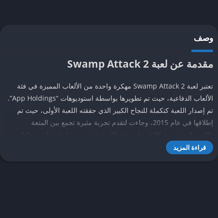
وصف
مقدمة عن لعبة Swamp Attack 2
تعتبر لعبة Swamp Attack 2 مهكرة واحدة من الألعاب المميزة في فئة
الألعاب الدفاعية، حيث تم تطويرها بواسطة استوديوهات “App Holdings”.
تم إصدار اللعبة كتكملة للنجاح الكبير الذي حققته اللعبة الأولى، حيث تم
إطلاقها في عام 2015، وجاءت لتقدم تجربة مثيرة تجمع بين المتعة
والاستراتيجية. يتبع اللاعب في هذه اللعبة شخصية مزارع محارب يحاول
الدفاع عن منزله في مستنقع من مجموعة متنوعة من المخلوقات الغريبة،
قراءة المزيد
بما في ذلك الزومبي والوحوش الأخرى.
تتميز لعبة Swamp Attack 2 بأسلوب لعب سهل الفهم وتصميم ملون
وجذاب، حيث يقوم اللاعب بالتصدي لموجات من الهجمات عن طريق
استخدام مجموعة متنوعة من الأسلحة والمعدات. وقد أدت فكرة اللعبة
البسيطة والممتعة إلى جذب جمهور كبير من اللاعبين حول العالم، مما ساهم