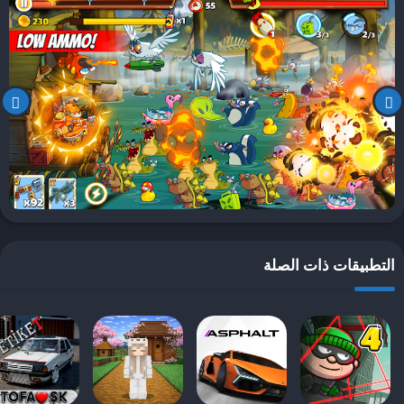
البيئة المحيطة وتنفيذ الهجمات في الوقت المناسب.
أحد الجوانب الأساسية لأسلوب اللعب هو كيفية التعامل مع الأعداء الذين
يظهرون بأشكال متنوعة. الأعداء في Swamp Attack 2 يتصفون بالذكاء
الاصطناعي، مما يعني أنهم يمكن أن يتفادوا هجمات اللاعب أو يهاجمون في
مجموعات. يجب على اللاعب التفاعل بحذر، واختيار الأسلحة المناسبة
للتصدي لهجمات الأعداء. تقدم اللعبة مجموعة من الأسلحة، ابتداءً من
الأسلحة التقليدية مثل البنادق والمسدسات، وصولاً إلى الأسلحة الأكثر
حداثة، مما يجعل أسلوب اللعب متنوعًا وجذابًا.
تتضمن الميكانيكا الأساسية أيضًا إمكانية جمع الموارد والمواد التي يمكن
استخدامها لترقية الأسلحة وتعزيز قدرة الدفاع. كلما تقدم اللاعب في
المستويات، يزداد عدد الأعداء وصعوبة المهام، مما يتطلب استراتيجيات أكثر
التطبيقات ذات الصلة
فعالية لتحقيق النقاط العالية. يمكن للاعب تجربة تقنيات جديدة، مثل وضع
الدفاعات أو استخدام الأسلحة بشكل مبدع للتغلب على التحديات. يعتبر
التفاعل مع البيئة عنصراً مهماً حيث يمكن للاعب الاستفادة من العقبات
الطبيعية لصالحه.
باختصار، Swamp Attack 2 تجمع بين أسلوب لعب جذاب وميكانيكا
متماسكة، مما يجعلها تجربة ممتعة وشيقة للاعبين من جميع الأعمار.