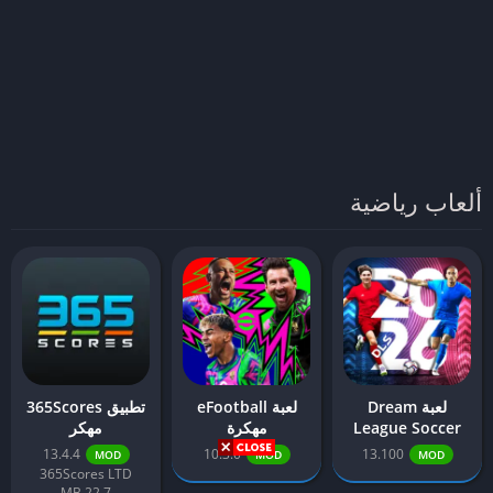
ألعاب رياضية
لعبة Dream
لعبة eFootball
تطبيق 365Scores
League Soccer
مهكرة
مهكر
2026 مهكرة
13.4.4
10.3.0
13.100
MOD
MOD
MOD
365Scores LTD
22.7 MB