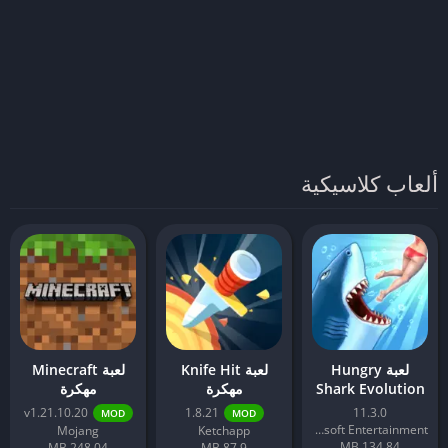
ألعاب كلاسيكية
لعبة Hungry
لعبة Knife Hit
لعبة Minecraft
Shark Evolution
مهكرة
مهكرة
مهكرة
v1.21.10.20
1.8.21
11.3.0
MOD
MOD
Ubisoft Entertainment
Mojang
Ketchapp
134.84 MB
248.04 MB
87.9 MB