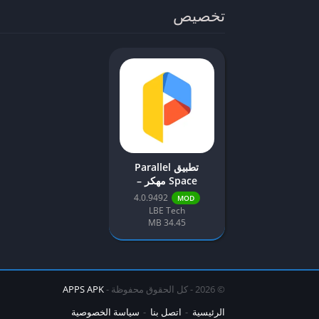
تخصيص
تطبيق Parallel
Space مهكر –
حسابات متعددة
4.0.9492
MOD
LBE Tech
34.45 MB
© 2026 - كل الحقوق محفوظة -
APPS APK
الرئيسية
اتصل بنا
سياسة الخصوصية