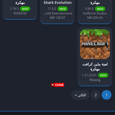
مهكرة
Shark Evolution
مهكرة
مهكرة
2.76.3
11.9.2
3.80.0
MOD
MOD
MOD
VOODOO
Ubisoft Entertainment
Halfbrick Studios
130.07 MB
200.43 MB
لعبة ماين كرافت
مهكرة
1.21.23.01
MOD
Mojang
1
2
التالي »