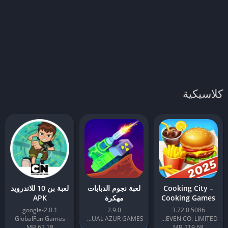
كلاسيكية
Cooking City –
لعبة نجوم الدبابات
لعبة بن 10 للاندرويد
Cooking Games
مهكرة
APK
2.0.1-google
2.9.0
3.72.0.5086
GlobalFun Games
CASUAL AZUR GAMES
MAGIC SEVEN CO. LIMITED
62.18 MB
219.68 MB