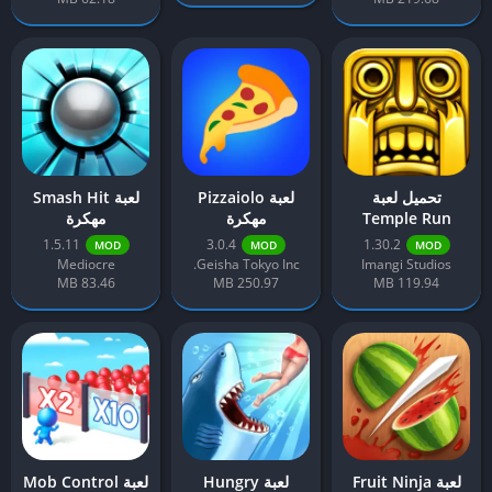
تحميل لعبة
لعبة Pizzaiolo
لعبة Smash Hit
Temple Run
مهكرة
مهكرة
مهكرة من ميديا
1.5.11
3.0.4
1.30.2
MOD
MOD
MOD
فاير
Mediocre
Geisha Tokyo Inc.
Imangi Studios
83.46 MB
250.97 MB
119.94 MB
لعبة Fruit Ninja
لعبة Hungry
لعبة Mob Control