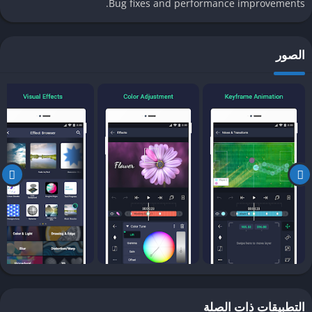
Bug fixes and performance improvements.
تحرير متعدد الطبقات
:
يدعم طبقات للفيديو، الصوت، والرسومات لإنشاء مشاريع معقدة.
يتيح ربط الطبقات لتحريك العناصر بسهولة.
الصور
إطارات رئيسية متقدمة
:
يساعد في إنشاء حركات سلسة باستخدام الإطارات الرئيسية.
يدعم تخفيف الحركة لتحسين السلاسة.
مؤثرات بصرية متنوعة
:
يحتوي على قوالب تأثيرات جاهزة للظلال، الفلاتر، والانتقالات.
يمكن تخصيص التأثيرات لتناسب رؤيتك الإبداعية.
دعم الرسومات الشعاعية
:
يتيح تحرير الرسومات المتجهة داخل التطبيق.
يدعم الأقنعة (Masks) لإضافة تأثيرات دقيقة.
واجهة سهلة الاستخدام
:
التطبيقات ذات الصلة
تصميم بسيط مع دروس تعليمية مدمجة للمبتدئين.