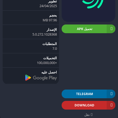
تطوير
24/04/2025
بحجم
97.96 MB
تحميل APK
الإصدار
5.0.272.1028368
المتطلبات
7.0
التحميلات
+100,000,000
احصل عليه
TELEGRAM
DOWNLOAD
نقل