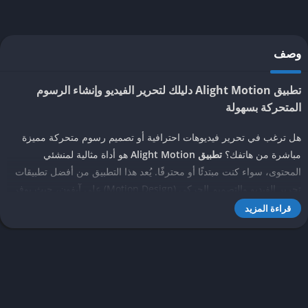
وصف
تطبيق Alight Motion دليلك لتحرير الفيديو وإنشاء الرسوم
المتحركة بسهولة
هل ترغب في تحرير فيديوهات احترافية أو تصميم رسوم متحركة مميزة
مباشرة من هاتفك؟
تطبيق Alight Motion
هو أداة مثالية لمنشئي
المحتوى، سواء كنت مبتدئًا أو محترفًا. يُعد هذا التطبيق من أفضل تطبيقات
تحرير الفيديو والتصميم الحركي (Motion Design) على آيفون، حيث يوفر
أدوات متقدمة لإنشاء مقاطع فيديو مذهلة مليئة بالمؤثرات البصرية. في هذا
قراءة المزيد
الدليل، سنستعرض مميزات
Alight Motion
، كيفية استخدامه، الأسعار،
وطريقة نقله من آيفون قديم إلى آيفون جديد دون خسارة البيانات، مع
نصائح عملية للاستفادة القصوى.
ما هو تطبيق Alight Motion؟