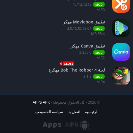
1.713.1219
MOD
50 M
تطبيق Moviebox مهكر
3.0.15.0513.04
MOD
55.4 MB
تطبيق Canva مهكر
2.356.0
MOD
32 M
لعبة Bob The Robber 4 مهكرة
3.1.2
MOD
94 M
© 2026 - كل الحقوق محفوظة -
APPS APK
الرئيسية
اتصل بنا
سياسة الخصوصية