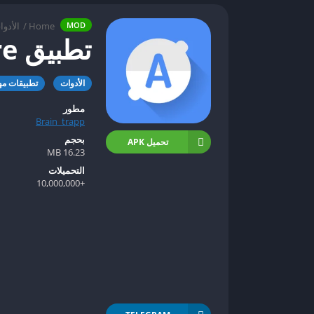
Home
/
الأدوا
MOD
تطبيق Ampere مهكر
الأدوات
تطبيقات مه
مطور
Brain_trapp
بحجم
تحميل APK
16.23 MB
التحميلات
+10,000,000