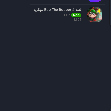
لعبة Bob The Robber 4 مهكرة
3.1.2
MOD
94 M