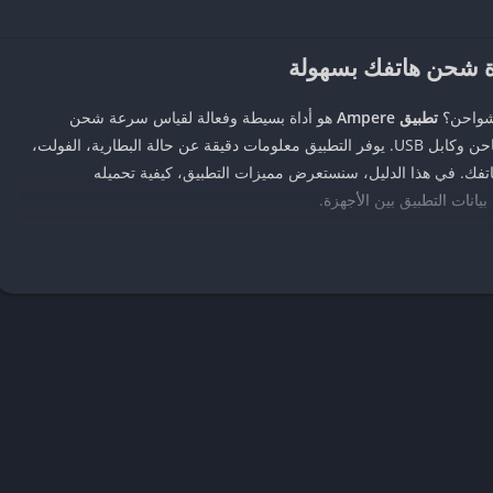
 شحن هاتفك بسهولة
لشواحن؟
تطبيق
Ampere
هو أداة بسيطة وفعالة لقياس سرعة شحن
البطارية وتفريغها، مما يساعدك على اختبار جودة الشاحن وكابل USB. يوفر التطبيق معلومات دقيقة عن حالة البطارية، الفولت،
اتفك. في هذا الدليل، سنستعرض مميزات التطبيق، كيفية تحميله
انات التطبيق بين الأجهزة.
هو تطبيق لقياس تيار شحن وتفريغ بطارية الهاتف، طوّره Braintrapp لأجهزة أندرويد. يعرض التطبيق
درجة حرارة البطارية، ونوعها، مما يساعدك على تقييم أداء الشاحن وكفاءة
 عند عدم الشحن (استهلاك البطارية) وقيمة إيجابية عند الشحن. ملاحظة: