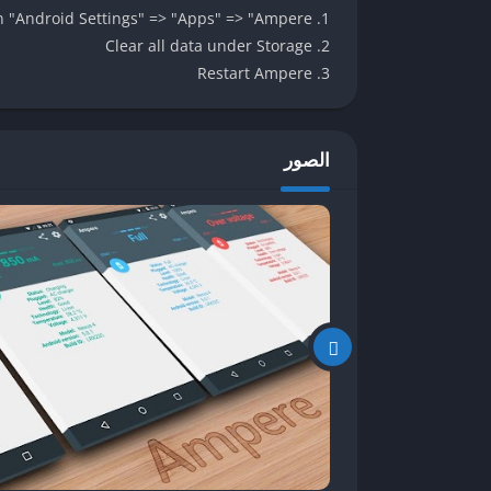
دعم اللغة العربية في بعض الإصدارات.
1. Open "Android Settings" => "Apps" => "Ampere"
2. Clear all data under Storage
إشعارات وحاجيات
(
نسخة
Pro)
:
3. Restart Ampere
عرض سرعة الشحن على شريط الإشعارات.
إضافة حاجيات (Widgets) لمراقبة البطارية من الشاشة الرئيسية.
الصور
تنبيهات مخصصة
(
نسخة
Pro)
:
تنبيهات عند امتلاء البطارية، انخفاضها، أو ارتفاع
دعم التنبيهات على الساعات الذكية.
تشخيص الأداء
:
يكشف عن مشاكل الشحن الناتجة عن شاحن رديء
خفيف الحجم
:
حجم التطبيق صغير (حوالي 12 ميجابايت)، مما يجعله مناسبًا للأجهزة الضعيفة.
كيفية تحميل واستخدام تطبيق
Ampere
للاستمتاع بـ Ampere على هاتفك، اتبع الخطوات التالية: