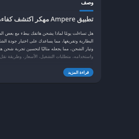
وصف
تطبيق Ampere مهكر
اكتشف كفاءة
هل تساءلت يومًا لماذا يشحن هاتفك ببطء مع بعض ا
وتيار الشحن، مما يجعله مثاليًا لتحسين تجربة شحن ه
واستخدامه، متطلبات التشغيل، الأسعار، وطريقة نقل بي
قراءة المزيد
ما هو تطبيق
Ampere
؟
تطبيق Ampere مهكر
معلومات مثل سرعة الشحن (بالمللي أمبير)، الفولت، 
البطارية. على سبيل المثال، يظهر التطبيق قيمة سلبية
التطبيق غير متاح رسميًا على iOS، ولكن يمكن استخدامه على أجهزة أندرويد فقط.
استخدامات رئيسية
: