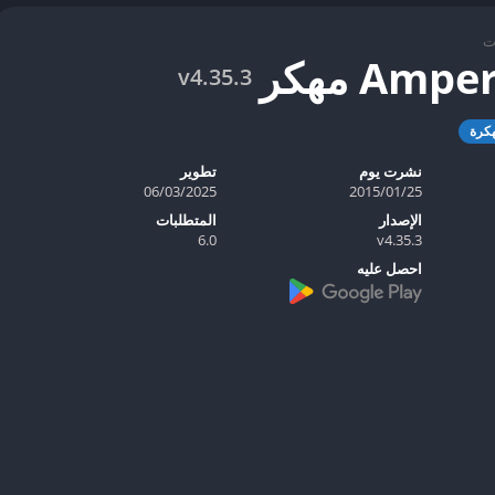
ت
v4.35.3
كرة
نشرت يوم
تطوير
25‏/01‏/2015
06/03/2025
الإصدار
المتطلبات
6.0
v4.35.3
احصل عليه