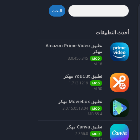
البحث
أحدث التطبيقات
تطبيق Amazon Prime Video
مهكر
3.0.456.345
MOD
18 M
تطبيق YouCut مهكر
1.713.1219
MOD
50 M
تطبيق Moviebox مهكر
3.0.15.0513.04
MOD
55.4 MB
تطبيق Canva مهكر
2.356.0
MOD
32 M