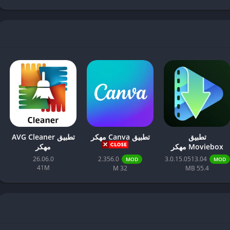
تطبيق
تطبيق Canva مهكر
تطبيق AVG Cleaner
تعتمد على وجود شريحة قياس مناسبة.
Moviebox مهكر
مهكر
26.06.0
2.356.0
3.0.15.0513.04
MOD
MOD
41M
32 M
55.4 MB