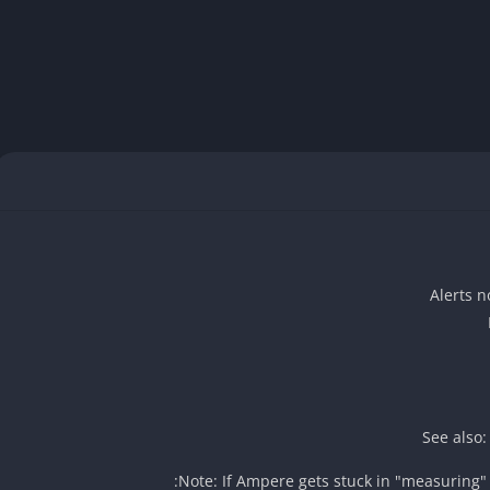
شاحن أو الكابل.
رة، والفولت.
ل.
ريغ في الوقت الفعلي.
See also
 تعقيد.
Note: If Ampere gets stuck in "measuring" 