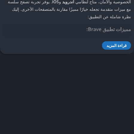
الخصوصية والأمان، متاح لنظامي
أندرويد
و
iOS
. يوفر تجربة تصفح سلسة
مع ميزات متقدمة تجعله خيارًا مميزًا مقارنة بالمتصفحات الأخرى. إليك
نظرة شاملة عن التطبيق:
مميزات تطبيق Brave
:
حماية الخصوصية
:
قراءة المزيد
يحظر الإعلانات المزعجة تلقائيًا، مما يقلل من النوافذ المنبثقة ويمنع
التتبع من الجهات الخارجية.
يمنع ملفات تعريف الارتباط غير الضرورية والبرامج النصية الضارة.
يدعم التصفح الآمن عبر تشفير الاتصالات ومنع تقنيات التتبع المتقدمة.
السرعة
:
يسرّع تحميل الصفحات بنسبة كبيرة مقارنة بمتصفحات أخرى، مما
يوفر استهلاك البطارية والبيانات.
يقلل من تحميل المحتوى غير الضروري مثل الإعلانات الثقيلة.
وضع التصفح الخاص
:
يوفر وضع تصفح متخفي لا يحتفظ بسجل الزيارات.