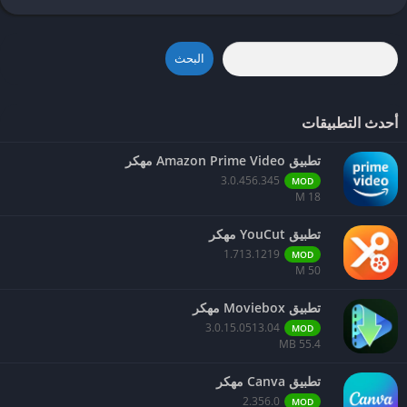
معينة.
لماذا تختار Brave؟
:
البحث
خصوصية فائقة
: يحمي بياناتك أفضل من معظم المتصفحات التقليدية.
سرعة عالية
: يقلل أوقات التحميل ويوفر الموارد.
أحدث التطبيقات
ميزات مبتكرة
: مثل المكافآت، محرك البحث الخاص، والمساعد الذكي.
تطبيق Amazon Prime Video مهكر
مجاني وسهل
: لا يحتاج إعدادات معقدة أو إضافات خارجية.
3.0.456.345
MOD
18 M
تطبيق YouCut مهكر
1.713.1219
MOD
50 M
تطبيق Moviebox مهكر
3.0.15.0513.04
MOD
55.4 MB
تطبيق Canva مهكر
2.356.0
MOD