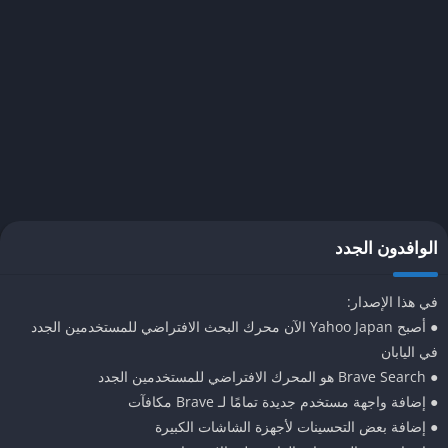
يتيح فتح علامات تبويب خاصة لتجربة آمنة تمامًا.
نظام المكافآت (Brave Rewards)
:
يمكنك كسب رموز (Tokens) أثناء التصفح، يمكن استبدالها بعملات
مشفرة أو بطاقات هدايا.
يتيح دعم صناع المحتوى المفضلين عبر تبرعات اختيارية.
محرك بحث خاص
:
يحتوي على محرك بحث مدمج (Brave Search) لا يتتبع عمليات البحث
الوافدون الجدد
ويوفر نتائج دقيقة.
يقلل الاعتماد على محركات البحث التقليدية التي تجمع البيانات.
في هذا الإصدار:
ميزات إضافية
:
● أصبح Yahoo Japan الآن محرك البحث الافتراضي للمستخدمين الجدد
مساعد ذكاء اصطناعي مدمج (Brave Leo) للإجابة على الأسئلة
في اليابان
وترجمة النصوص بسرعة.
● Brave Search هو المحرك الافتراضي للمستخدمين الجدد
● إضافة واجهة مستخدم جديدة تمامًا لـ Brave مكافآت
إمكانية تشغيل مقاطع فيديو (مثل يوتيوب) في الخلفية بعد تفعيل
● إضافة بعض التحسينات لأجهزة الشاشات الكبيرة
الخيار من الإعدادات.