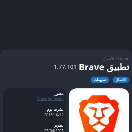
Home
/
الاتصال
تطبيق Brave
1.77.101
الاتصال
تطبيقات
مطور
Brave Software
نشرت يوم
12‏/10‏/2016
تطوير
23/04/2025