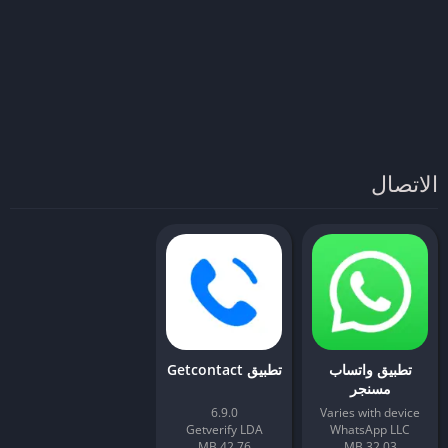
الاتصال
تطبيق واتساب
تطبيق Getcontact
مسنجر
6.9.0
Varies with device
Getverify LDA
WhatsApp LLC
42.76 MB
32.03 MB