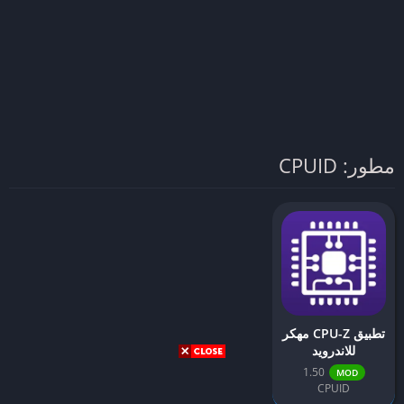
مطور: CPUID
تطبيق CPU-Z مهكر
للاندرويد
1.50
MOD
CPUID