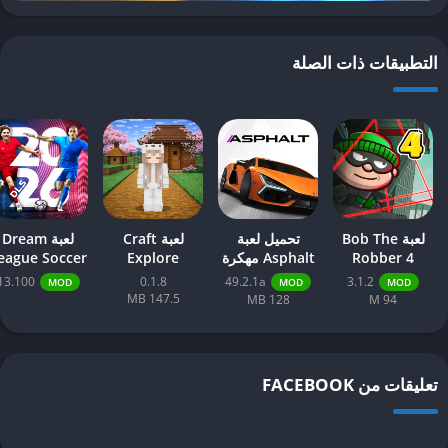
التطبيقات ذات الصلة
لعبة Bob The
تحميل لعبة
لعبة Craft
لعبة Dream
Robber 4
Asphalt مهكرة
Explore
eague Soccer
مهكرة
2026 مهكرة
13.100
0.1.8
49.2.1a
3.1.2
MOD
MOD
MOD
147.5 MB
128 MB
94 M
تعليقات من FACEBOOK