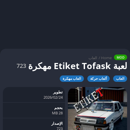
Home
/
العاب
MOD
لعبة Etiket Tofask مهكرة
723
العاب
ألعاب حركة
العاب مهكرة
تطوير
24‏/02‏/2026
بحجم
28 MB
الإصدار
723