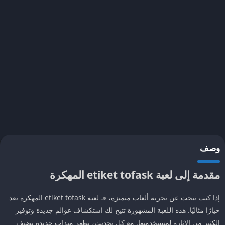
وصف
مقدمة إلى لعبة etiket tofask المهكرة
إذا كنت تبحث عن تجربة ألعاب متميزة، فـ لعبة etiket tofask المهكرة تعد
خيارًا مثاليًا. هذه اللعبة المشهورة تتيح لك استكشاف عوالم جديدة وتوفير
الكثير من الإثارة لمستخدميها. مع كل تحديث، تظهر ميزات جديدة تضيف