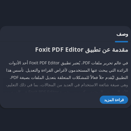
وصف
مقدمة عن تطبيق Foxit PDF Editor
في عالم تحرير ملفات PDF، يُعتبر تطبيق Foxit PDF Editor أحد الأدوات
الرائدة التي يبحث عنها المستخدمون لأغراض القراءة والتعديل. تأسس هذا
التطبيق ليُقدم حلاً فعالاً للمشكلات المتعلقة بتعديل الملفات بصيغة PDF،
وهي صيغة شائعة الاستخدام في العديد من المجالات، بما في ذلك التعليم،
الأعمال، ونشر المحتوى. يكمن سر شهرة Foxit PDF Editor في الجمع بين
سهولة الاستخدام والقوة، حيث يمكن للمستخدمين تعديل النصوص، إضافة
قراءة المزيد
التعليقات، وتحرير الرسوم بشكل مريح ومباشر.
تعتبر أهم مميزات Foxit PDF Editor هي واجهته البسيطة والعملية، التي
تُجنب المستخدمين التعقيدات التي قد يواجهونها مع برامج تحرير PDF