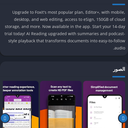
المستخدمين بمختلف مستوياتهم. من أبرز هذه الميزات أدوات التحرير
المتقدمة، والتي تتيح للمستخدمين تعديل النصوص، تغيير الخطوط، وإضافة
Upgrade to Foxit's most popular plan, Editor+, with mobile,
أو إزالة الصور بسهولة. خاصةً في بيئات العمل، تعتبر هذه الميزات حيوية
desktop, and web editing, access to eSign, 150GB of cloud
لضمان أن المحتوى الخاص بالملفات يتماشى مع المعايير المطلوبة.
storage, and more. Now available in the app. Start your 14-day
trial today! AI Reading upgraded with summaries and podcast-
إضافة إلى ذلك، يوفر التطبيق خيارات التعليق المتعددة، مما يتيح
style playback that transforms documents into easy-to-follow
للمستخدمين إمكانية إضافة الملاحظات، التعليقات التوضيحية، والرسوم
audio.
البيانية. هذا يسهل التفاعل والتعاون بين الفرق، بحيث يمكن لكل عضو في
الفريق أن يبرز نقاط معينة أو يشارك الآراء حول محتوى الملف. تضاف هذه
الأداة بشكل خاص إلى تجربة تحرير PDF، حيث تجعل العملية أكثر تفاعلاً
الصور
ومنظمة.
من الجوانب المهمة أيضًا أن Foxit PDF Editor يأتي مزودًا بخيارات الأمان
المتقدمة. يمكن للمستخدمين تأمين ملفاتهم عن طريق إضافة كلمات مرور،
تحديد الأذونات، وتشفير المحتوى. هذه الإجراءات ضرورية خاصةً للوثائق
الحساسة، حيث تضمن سلامة المعلومات وتقييد وصول غير المصرح لهم.
لا يمكن إغفال خيارات المشاركة المتاحة، إذ يقدم التطبيق طرقاً متنوعة
لمشاركة ملفات PDF المعدلة، سواء عبر البريد الإلكتروني، أو التخزين