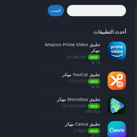
البحث
أحدث التطبيقات
تطبيق Amazon Prime Video
مهكر
3.0.456.345
MOD
18 M
تطبيق YouCut مهكر
1.713.1219
MOD
50 M
تطبيق Moviebox مهكر
3.0.15.0513.04
MOD
55.4 MB
تطبيق Canva مهكر
2.356.0
MOD
32 M