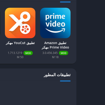
تطبيق Amazon
تطبيق YouCut مهكر
Prime Video مهكر
1.713.1219
3.0.456.345
MOD
MOD
50 M
18 M
تطبيقات المطور