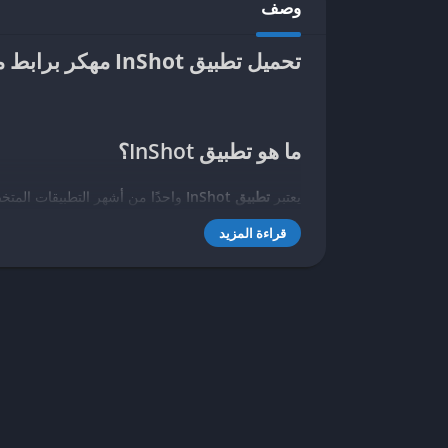
وصف
تحميل تطبيق InShot مهكر برابط مباشر
ما هو تطبيق
InShot
؟
يعتبر
تطبيق InShot
واحدًا من أشهر التطبيقات المتخ
المستخدم البسيطة وسهولة الاستخدام، يمكن للمستخد
قراءة المزيد
محتوى مرئي بجودة عالية. يتيح التطبيق إمكانية تحسين 
الذين يرغبون في تحسين صورهم ومقاطع الفيديو الخا
يحتوي التطبيق على مجموعة واسعة من الأدوات المختلف
المتنوعة التي تضيف للمحتوى تأثيرات جمالية متنوعة
فيديوهاتهم، مما يمنحهم القدرة على تخصيص كل مشه
إضفاء طابع فريد واحترافي على المحتوى المرئي الخ
إضافة إلى ذلك، يدعم ت