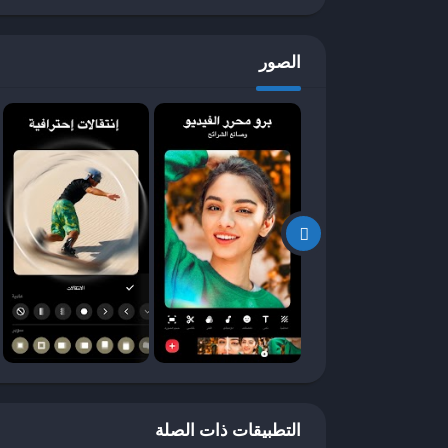
أحد الميزات البارزة
الصور
الخاصة بك أو من المكتبة الموسيقية المتاحة في التط
الفيديو بشكل مثالي.
اختيار دقة تتراوح من p
التواصل الاجتماعي الشهيرة مثل إنستغرام، فيسبوك، 
يعد تطبيق InShot خيارًا ممتازًا للمستخد
وتحقيق نتائج احترافية دون الحاجة لخبرة كبيرة في مج
التطبيقات ذات الصلة