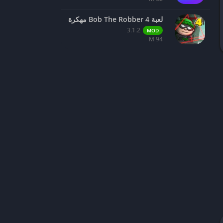
لعبة Bob The Robber 4 مهكرة
3.1.2
MOD
94 M