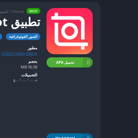
Home
/
الصور
MOD
تطبيق InShot مهكر
الصور الفوتوغرافية
مطور
InShot Video Editor
بحجم
تحميل APK
56.58 MB
التحميلات
+٥٠٠٬٠٠٠٬٠٠٠