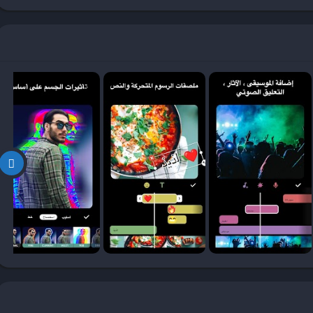
 في تطبيق InShot هي القدرة على إضافة الموسيقى والترجمات. يمكن إضافة الموسيقى من مكتبة الأغاني
بيق. يوفر التطبيق أيضًا إمكانية ضبط الصوت وجعل الموسيقى تتناغم مع
بعد الانتهاء من جميع التعديلات، تأتي مرحلة تصدير الفيديو. يتيح لك InShot تحديد جودة الفيديو وتنسيقه قبل تصديره. يمكنك
480 إلى 4K حسب احتياجاتك. وبمجرد اكتمال التصدير، يمكنك مشاركة الفيديو مباشرة على منصات
ويوتيوب.
مين الذين يبحثون عن طريقة فعالة وسهلة لتحرير الفيديوهات والصور بجودة عالية،
ال التحرير.