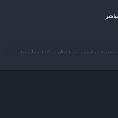
صصة في تحرير الفيديو والصور على الهواتف الذكية. بفضل واجهة
مين من جميع المستويات، سواء كانوا مبتدئين أو محترفين، تصميم وإنشاء
ومشاركة الإبداعات المرئية بكل سهولة، مما يجعله اختيارًا مثاليًا للأشخاص
صة بهم.
ة التي تساعد في تحسين الفيديو والصور. من بين هذه الأدوات الفلاتر
. يمكن للمستخدمين أيضًا إضافة تأثيرات متحركة ونصوص متنوعة إلى
د بشكل كامل. بفضل هذه الخيارات المتعددة، يتمكن المستخدمون من
اص بهم.
طبيق InShot إضافة الموسيقى إلى مقاطع الفيديو، مما يساهم في تحسين الجو العام للفيديوهات ويجعلها