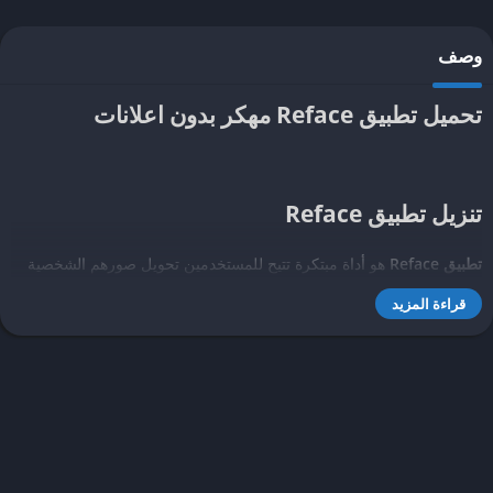
وصف
تحميل تطبيق Reface مهكر بدون اعلانات
تنزيل تطبيق Reface
تطبيق Reface
هو أداة مبتكرة تتيح للمستخدمين تحويل صورهم الشخصية
إلى مقاطع فيديو ممتعة ومبدعة. يعتمد التطبيق على تقنيات الذكاء
قراءة المزيد
الاصطناعي والتعلم الآلي لتبديل الوجوه في الصور والفيديوهات بطرق
مذهلة وواقعية. يعتبر Reface أحد التطبيقات الرائدة في هذا المجال، حيث
يوفر تجربة تفاعلية فريدة تمكّن المستخدمين من إضفاء لمسة شخصية
على محتوى الفيديو الخاص بهم.
يقدم تطبيق Reface العديد من الميزات التي تجعله شائعًا بين المستخدمين.
من أبرز هذه الميزات هو واجهة المستخدم السهلة والبسيطة التي تتيح