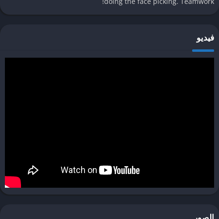
doing the face picking. Teamwork!
يعتبر تطبيق Reface من التطبيقات الرائدة في مجال تحويل الصور إلى
مقاطع فيديو ممتعة وإبداعية. لتحميل تطبيق Reface وتثبيته على جهازك،
فيديو
سواء كان يعمل بنظام أندرويد أو iOS، اتبع الخطوات التالية:
تحميل تطبيق Reface على أجهزة أندرويد:
لتنزيل تطبيق Reface على جهاز أندرويد، يجب أولاً العثور عليه في متجر
Google Play. افتح تطبيق Google Play على جهازك واستخدم شريط
البحث لكتابة “تطبيق Reface”. من النتائج التي ستظهر أمامك، اختر التطبيق
الصحيح من قائمة النتائج واضغط على زر “تثبيت”. تأكد من أن جهازك متصل
بالإنترنت ولديه مساحة تخزين كافية لإتمام عملية التنزيل والتثبيت.
تحميل تطبيق Reface على أجهزة iOS:
أما بالنسبة لأجهزة iOS، فإن عملية تحميل تطبيق Reface تتم من خلال
متجر App Store. افتح متجر App Store على جهازك واستخدم شريط
البحث لكتابة “Reface app”. بعد ظهور النتائج، اختر التطبيق واضغط على
زر “تنزيل”. قد يُطلب منك إدخال كلمة مرور حساب Apple ID الخاص بك
الصور