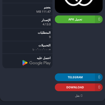
بحجم
111.47 MB
تحميل APK
الإصدار
4.13.0
المتطلبات
9
التحميلات
+١٠٠٬٠٠٠٬٠٠٠
احصل عليه
TELEGRAM
DOWNLOAD
نقل