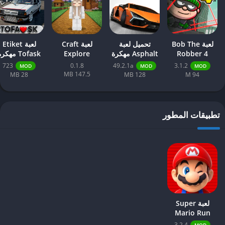
لعبة Bob The
تحميل لعبة
لعبة Craft
لعبة Etiket
Robber 4
Asphalt مهكرة
Explore
Tofask مهكرة
مهكرة
723
0.1.8
49.2.1a
3.1.2
MOD
MOD
MOD
147.5 MB
28 MB
128 MB
94 M
تطبيقات المطور
لعبة Super
Mario Run
مهكرة
3.2.4