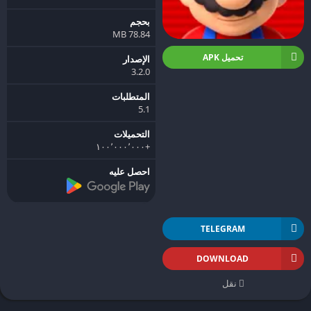
بحجم
78.84 MB
تحميل APK
الإصدار
3.2.0
المتطلبات
5.1
التحميلات
+١٠٠٬٠٠٠٬٠٠٠
احصل عليه
TELEGRAM
DOWNLOAD
نقل