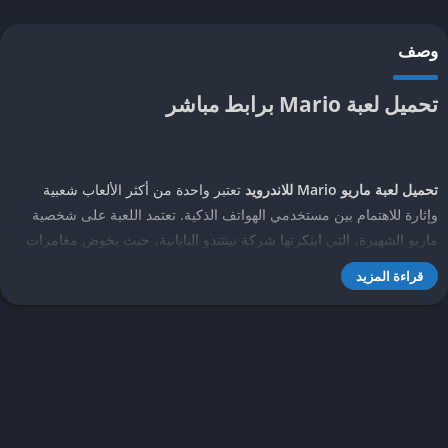
وصف
تحميل لعبة Mario برابط مباشر
تحميل لعبة ماريو Mario للاندرويد
تعتبر واحدة من أكثر الألعاب شعبية
وإثارة للاهتمام بين مستخدمي الهواتف الذكية. تعتمد اللعبة على شخصية
ماريو الشهيرة، التي ابتكرتها شركة نينتندو اليابانية، حيث يخوض مغامرات
ممتعة ومليئة بالتحديات. تتميز اللعبة بتصميمها الجذاب وألوانها الزاهية،
قراءة المزيد
بالإضافة إلى الأصوات والمؤثرات البصرية التي تضفي على اللعب جوًا من
الحماس والإثارة. تتنوع مستويات اللعبة بين السهلة والصعبة، مما يجعلها
مناسبة لجميع الأعمار.
تقدم
لعبة ماريو للاندرويد
تجربة لعب فريدة تجمع بين البساطة والتحدي، مما
يجعلها ممتعة للمبتدئين والمحترفين على حد سواء. يمكن للاعبين الاستمتاع