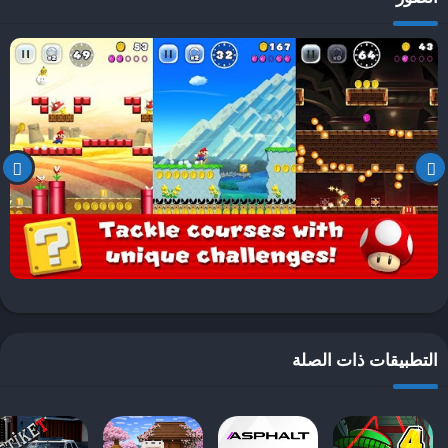
وتحسين الأداء، وإضافة ميزات وأحداث موسمية. هذه التحديثات تحافظ
على حماس اللاعبين وتجعلهم يعودون للعبة باستمرار للاستمتاع بكل ما
هو جديد.
أحداث وتحديات موسمية
: تقدم اللعبة مجموعة من الأحداث والتحديات
الموسمية التي تمنح اللاعبين فرصًا للفوز بجوائز ومكافآت مميزة، مما
يزيد من إثارة اللعبة ويحفز اللاعبين على المشاركة بانتظام.
التطبيقات ذات الصلة