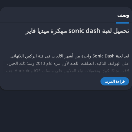
وصف
تحميل لعبة sonic dash مهكرة ميديا فاير
تُعد
لعبة Sonic Dash
واحدة من أشهر الألعاب في فئة الركض اللانهائي
على الهواتف الذكية. انطلقت اللعبة لأول مرة عام 2013 ومنذ ذلك الحين،
لاقت نجاحًا كبيرًا وتحميلات تبلغ الملايين على منصات iOS وAndroid. هذه
اللعبة المجانية تم تطويرها بواسطة شركة SEGA، وهي جزء من سلسلة
قراءة المزيد
ألعاب Sonic the Hedgehog الأيقونية التي بدأت في التسعينيّات.
لعبة Sonic Dash تُمثل خطوة مهمة في تطور سلسلة ألعاب سونيك. بينما
اعتُبرت النسخ الأولى من ألعاب Sonic كلاسيكية، تُقدم Sonic Dash تجربة
حديثة ملائمة للأجهزة المحمولة ومتطلبات الألعاب السريعة والمتكررة.
اللعبة تتيح للاعبين التنافس على تحقيق أعلى النتائج من خلال الركض وجمع
الحلقات الذهبية وتجنب العوائق وهزيمة الأعداء.