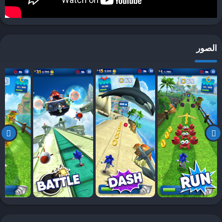
العقبات المتنوعة وجمع أكبر قدر ممكن من الحلقات.
تقدم Sonic Dash أيضًا ميزة جمع الشخصيات حيث يمكن للاعبين فتح
شخصيات إضافية مثل Tails و Knuckles ولكل منها قدرات فريدة.
الصور
استخدام هذه الشخصيات يشجع على التنوع في اللعب والاستفادة من
مهاراتها الخاصة للحصول على أعلى الدرجات. تساعد هذه الفروق في
الحفاظ على تجربة اللعب طازجة ومثيرة باستمرار، مما يجعل Sonic Dash
لعبة مميزة في عالم ألعاب الركض اللانهائي.
الجرافيكس والمؤثرات الصوتية
تُعتبر جودة الرسوميات عاملاً أساسياً في لعبة Sonic Dash، حيث تعزز من
تجربة اللاعب بشكل ملحوظ. يتميز التصميم البصري للشخصيات بمستويات
عالية من التفاصيل، مما يجعل كل شخصية تظهر بصورة واضحة وحيوية.
الشخصيات في اللعبة ليست مجرد رسوم متحركة، بل تأتي بحركات
وانفعالات تعبيرية تضيف إلى الطابع الشخصي لكل منها. هذا الإبداع البصري
يمتد ليشمل بيئات اللعب المختلفة التي تخلقها اللعبة، حيث تتنوع المستويات