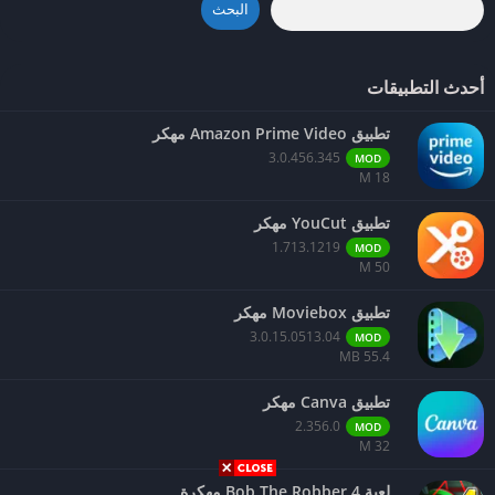
البحث
للاعبين من جميع الأعمار.
أحدث التطبيقات
تطبيق Amazon Prime Video مهكر
3.0.456.345
MOD
18 M
تطبيق YouCut مهكر
1.713.1219
MOD
50 M
تطبيق Moviebox مهكر
3.0.15.0513.04
MOD
55.4 MB
تطبيق Canva مهكر
2.356.0
MOD
32 M
لعبة Bob The Robber 4 مهكرة