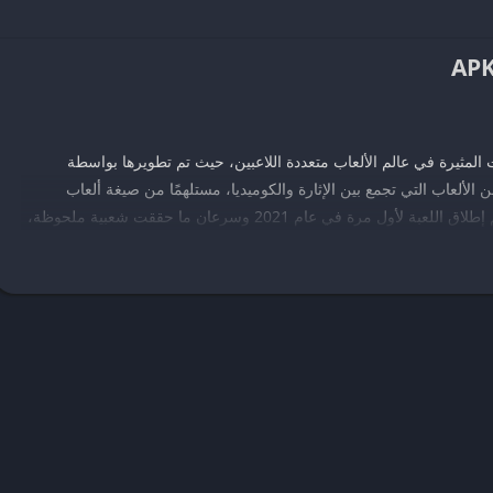
لمثيرة في عالم الألعاب متعددة اللاعبين، حيث تم تطويرها بواسطة
 العنوان كواحد من الألعاب التي تجمع بين الإثارة والكوميديا، مستلهمًا من صيغة ألعاب
الأحجية المنافسة، مما يعزز من تميزها في السوق. تم إطلاق اللعبة لأول مرة في عام 2021 وسرعان ما حققت شعبية ملحوظة،
وطريقة لعبها الحيوية.
 الباركور، حيث يتنافس اللاعبون ضد بعضهم البعض في مجموعة من
ة مجموعة متنوعة من الفعاليات والمراحل التي تأخذ اللاعبين في مغامرات
شمل أسلوب اللعب التحكم في شخصيات ملونة يتمتعون بقدرات معينة،
أجل الوصول إلى خط النهاية أولًا.
بيعتها التنافسية والاجتماعية، حيث يمكن لللاعبين التواصل والتفاعل مع أصدقائهم أثناء
ى ذلك، تتميز اللعبة برسومات ملونة وتصميم فكاهي يضيف جوًا من المرح
 عن ذلك، يمكن للاعبين الوصول إلى مجموعة واسعة من التخصيصات