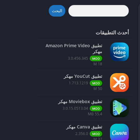
البحث
أحدث التطبيقات
تطبيق Amazon Prime Video
مهكر
3.0.456.345
MOD
18 M
تطبيق YouCut مهكر
1.713.1219
MOD
50 M
تطبيق Moviebox مهكر
3.0.15.0513.04
MOD
55.4 MB
تطبيق Canva مهكر
2.356.0
MOD
32 M