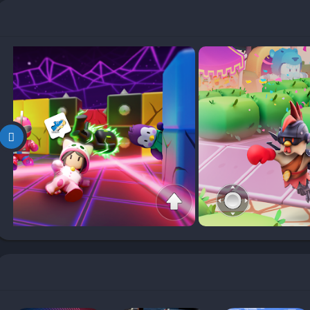
ريدة. من خلال تطبيق هذه الاستراتيجيات، يضمن اللاعبون تجربة ممتعة
 في لعبة Stumble Guys جزءًا أساسيًا من تجربة اللعبة، حيث يتيح للاعبين تخصيص هذه الشخصيات بطرق
لشخصيات المتاحة من حيث المظهر، مما يوفر للمستخدمين فرصة لاختيار
اً إلى الشخصيات الفريدة التي تتميز بتصاميم مبتكرة.
إكسسوارات. يمكن للاعبين حل العديد من المستويات والفوز في المنافسات
دة أو شرائها من المتجر داخل اللعبة. تحفز هذه الميزة اللاعبين على
لحصول على ملابس وإكسسوارات جديدة لتخصيص شخصياتهم.
ملحوظ على اللاعبين. عندما يشعر اللاعبون بأنهم يسيطرون على مظهر
للعبة. إن تخصيص الشخصيات يمكن أن يعمل كوسيلة لتعزيز الشعور
المزيد من الإمكانيات داخل اللعبة. كما أن رؤية شخصياتهم تؤدي بشكل متميز
د من مستوى الحماس والمنافسة.
من خلال توفير هذه الإمكانيات الغنية لتخصيص الشخصيات، تُعزز Stumble Guys تجربة اللعب وتجعلها أكثر إثارة وجاذبية