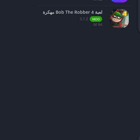
لعبة Bob The Robber 4 مهكرة
3.1.2
MOD
94 M