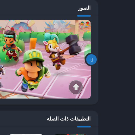
أسلوب اللعب، وتتيح لهم التعبير عن أنفسهم بطريقة ف
الصور
ومليئة بالتحديات.
الشخصيات والأزياء
تُعتبر الشخصيات
متعددة تعكس أسلوبهم الشخصي واهتماماتهم. تتنوع ا
ما يناسب ذوقهم، بدءًا من الشخصيات الكلاسيكية ووصول
تقدم اللعبة مجموعة متنوعة من الأزياء والقبعات وال
لجمع النقاط، والتي يمكن استخدامها لفتح الأزياء الجدي
الاستمرار في اللعب، حيث يصبح من المهم لديهم ا
تُظهر الدراسات أن تخصيص الشخصيات له تأثير نفسي 
شخصياتهم، فإن ذلك يساهم في زيادة انغماسهم في ا
بالملكية والانتماء، مما يدفع اللاعبين إلى استكشاف 
في المنافسات أثناء ارتداء أزياء فريدة يمكن أن يزي
التطبيقات ذات الصلة