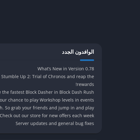
في عالم ألعاب الفيديو وزيادة قاعدة معجبيها على مست
آلية اللعب والتحديات
لعبة Stumble Guys هي تجربة مثيرة تج
يجب على اللاعبين اجتياز مجموعة متنوعة من المراحل
الوافدون الجدد
الوصول إلى خط النهاية قبل الآخرين، مما يخلق أجواء 
تتضمن اللعبة عدة أنماط مختلفة، منها نمط الجري ال
What’s New in Version 0.78
ممكنة. بالإضافة إلى ذلك، هناك تحديات تعاون، حيث يح
 Stumble Up 2: Trial of Chronos and reap the
الفريق والابتكار. تتضمن أنواع التحديات أيضاً مهاماً 
rewards!
أكثر تنوعاً وإثارة.
the fastest Block Dasher in Block Dash Rush?
our chance to play Workshop levels in events.
تشمل مستويات اللعبة مجموعة من السيناريوهات المتعدد
. So grab your friends and jump in and play!
إلى مهارات استثنائية. يتعين على اللاعبين وضع استرات
eck out our store for new offers each week
بشكل مستمر لتجنب الهزيمة. يستطيع اللاعبون أيضاً فهم
Server updates and general bug fixes
علاوة على ذلك، تقدم
مختلف العناصر التجميلية، مثل الملابس والألوان. يمكن