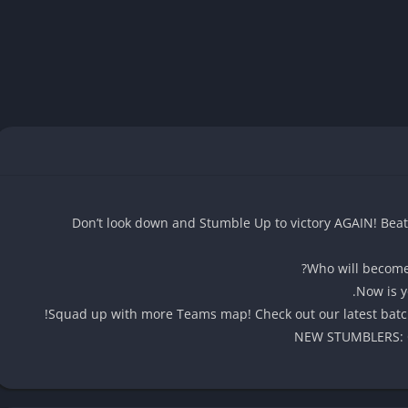
للشخصيات، مما يسمح لهم بالتعبير عن أنفسهم بطريقة فريدة. شهدت Stumble Guys نجاحًا كبيرًا، مما يعكس تأثيرها المتزايد
وى العالم.
مع بين العمل والتحدي، حيث تعتمد على أسلوب ألعاب متعددة اللاعبين. في هذه اللعبة،
 المعقدة، التي تتميز بتصميمات فريدة وعقبات متنوعة. يهدف كل لاعب إلى
تنافسية مثيرة.
سريع، الذي يتطلب من اللاعبين التركيز على تجاوز العقبات بأقصى سرعة
تاج اللاعبون إلى العمل معاً لتجاوز بعض المراحل الصعبة، مما يعزز روح
Don’t look down and Stumble Up to victory AGAIN! Beat
متنوعة، مثل التقفز فوق الحواجز أو تفادي الأعداء، مما يجعل تجربة اللعب
Who will become 
Now is y
ة، بدءاً من المراحل السهلة وصولاً إلى المراحل الأكثر تحدياً التي تحتاج
Squad up with more Teams map! Check out our latest batch
يجيات فعالة للتغلب على العقبات، مثل تقدير الزوايا المثلى للقفز والتحرك
NEW STUMBLERS: Ch
 أنماط اللعبة والتكيف معها لتحقيق الأداء الأمثل.
 Stumble Guys العديد من خيارات التخصيص، حيث يمكن للمستخدمين تعديل شخصياتهم باستخدام
 أن تعزز هذه التعديلات من تجربة اللاعبين، مضيفة بعداً شخصياً إلى