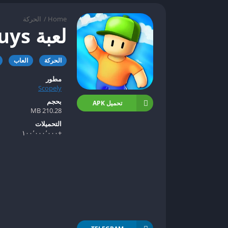
Home
/
الحركة
لعبة Stumble Guys مهكرة
الحركة
العاب
مطور
Scopely
بحجم
تحميل APK
210.28 MB
التحميلات
+١٠٠٬٠٠٠٬٠٠٠