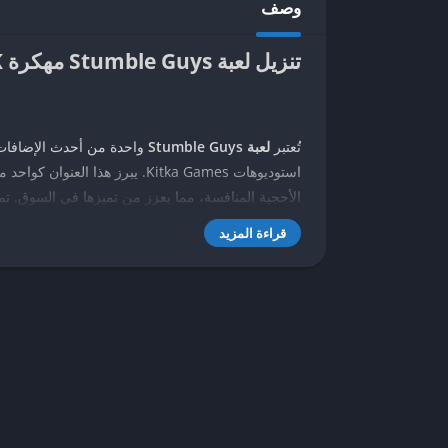
وصف
تنزيل لعبة Stumble Guys مهكرة APK
تُعتبر
لعبة Stumble Guys
واحدة من أحدث الإضافات ا
استوديوهات Kitka Games. يبرز هذا
وجذبت عددًا كبيرًا من اللاعبين بفضل تصميمها الجذاب 
قراءة المزيد
تعتبر
Guys
Stumble
لعبة سباق مع عناصر من ألعاب
المستويات المليئة بالتحديات والمخاطر. تتضمن اللعب
غير متوقعة، مما يجعل كل جولة فريدة من نوعها. ي
ويتوجب على اللاعبين التغلب على العقبات والفخاخ من 
تكتسب Stumble Guys شعبيتها بفضل ط
اللعب، مما يضيف بعدًا إضافيًا للتجربة. بالإضافة إل
والتسلية، مما يجعلها مناسبة لجميع الأعمار. فضلاً